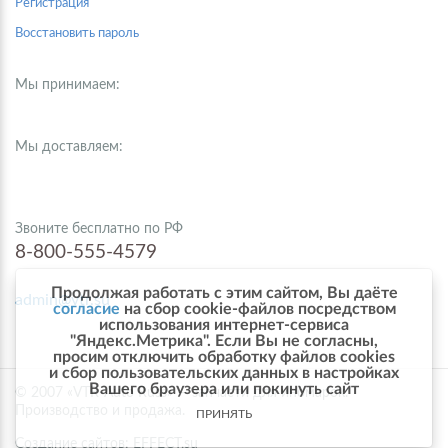
Регистрация
Восстановить пароль
Мы принимаем:
Мы доставляем:
Звоните бесплатно по РФ
8-800-555-4579
Продолжая работать с этим сайтом, Вы даёте
admin@vtr.su
согласие
на сбор cookie-файлов посредством
использования интернет-сервиса
"Яндекс.Метрика". Если Вы не согласны,
просим отключить обработку файлов cookies
и сбор пользовательских данных в настройках
Вашего браузера или покинуть сайт
© 2007 «VTR-Auto Russ» — запчасти для иномарок.
Производство и продажа.
ПРИНЯТЬ
Создание сайтов: EFFECT.su