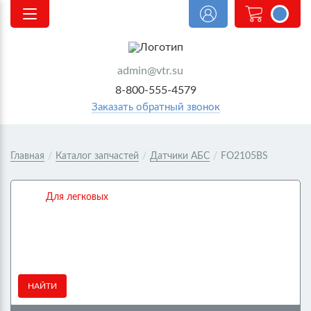
<@
order.count
|| 0 @>
admin@vtr.su
8-800-555-4579
Заказать обратный звонок
Главная
/
Каталог запчастей
/
Датчики АБС
/
FO2105BS
Для легковых
НАЙТИ