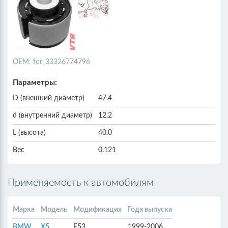
ОЕМ: for_33326774796
Параметры:
D (внешний диаметр)
47.4
d (внутренний диаметр)
12.2
L (высота)
40.0
Вес
0.121
Применяемость к автомобилям
Марка
Модель
Модификация
Года выпуска
BMW
X5
E53
1999-2006