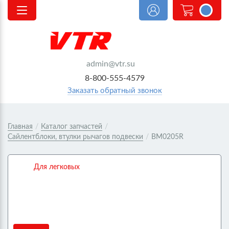
<@
order.count
|| 0 @>
admin@vtr.su
8-800-555-4579
Заказать обратный звонок
Главная
/
Каталог запчастей
/
Сайлентблоки, втулки рычагов подвески
/
BM0205R
Для легковых